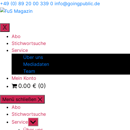
Direkt
+49 (0) 89 20 00 339 0
info@goingpublic.de
zum
FuS
Inhalt
Magazin
ZEITSCHRIFT FÜR FAMILIENUNTERNEHMEN UND
STRATEGIE
wechseln
X
Abo
Stichwortsuche
Service
Über uns
Mediadaten
Team
Mein Konto
0.00
€
(0)
Menü schließen
Abo
Stichwortsuche
Untermenü
Service
anzeigen
Über uns