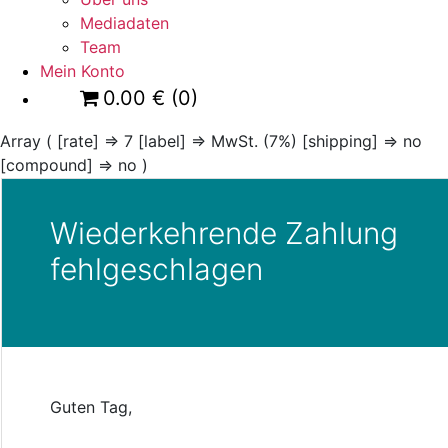
Mediadaten
Team
Mein Konto
0.00
€
(0)
Array ( [rate] => 7 [label] => MwSt. (7%) [shipping] => no
[compound] => no )
Wiederkehrende Zahlung
fehlgeschlagen
Guten Tag,