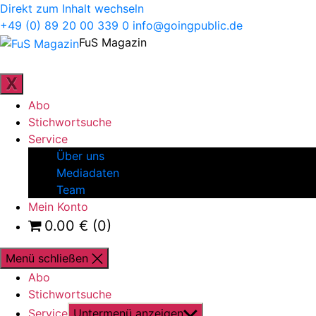
Direkt zum Inhalt wechseln
+49 (0) 89 20 00 339 0
info@goingpublic.de
FuS Magazin
ZEITSCHRIFT FÜR FAMILIENUNTERNEHMEN UND
STRATEGIE
X
Abo
Stichwortsuche
Service
Über uns
Mediadaten
Team
Mein Konto
0.00
€
(0)
Menü schließen
Abo
Stichwortsuche
Service
Untermenü anzeigen