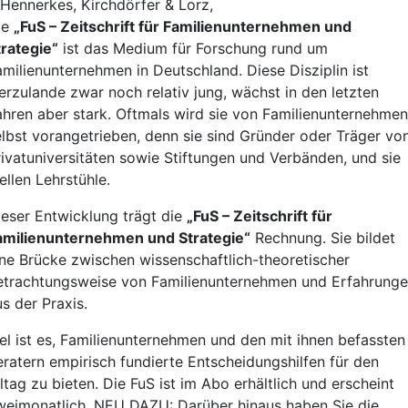
Hennerkes, Kirchdörfer & Lorz,
ie
„FuS – Zeitschrift für Familienunternehmen und
trategie“
ist das Medium für Forschung rund um
amilienunternehmen in Deutschland. Diese Disziplin ist
ierzulande zwar noch relativ jung, wächst in den letzten
ahren aber stark. Oftmals wird sie von Familienunternehmen
elbst vorangetrieben, denn sie sind Gründer oder Träger vo
rivatuniversitäten sowie Stiftungen und Verbänden, und sie
ellen Lehrstühle.
ieser Entwicklung trägt die
„FuS – Zeitschrift für
amilienunternehmen und Strategie“
Rechnung. Sie bildet
ine Brücke zwischen wissenschaftlich-theoretischer
etrachtungsweise von Familienunternehmen und Erfahrung
s der Praxis.
iel ist es, Familienunternehmen und den mit ihnen befassten
eratern empirisch fundierte Entscheidungshilfen für den
ltag zu bieten. Die FuS ist im Abo erhältlich und erscheint
weimonatlich. NEU DAZU: Darüber hinaus haben Sie die