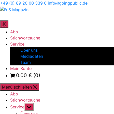
Direkt
+49 (0) 89 20 00 339 0
info@goingpublic.de
zum
FuS
Inhalt
Magazin
ZEITSCHRIFT FÜR FAMILIENUNTERNEHMEN UND
STRATEGIE
wechseln
X
Abo
Stichwortsuche
Service
Über uns
Mediadaten
Team
Mein Konto
0.00
€
(0)
Menü schließen
Abo
Stichwortsuche
Untermenü
Service
anzeigen
Über uns