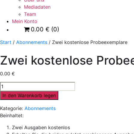
Mediadaten
Team
Mein Konto
0.00
€
(0)
Start
/
Abonnements
/ Zwei kostenlose Probeexemplare
Zwei kostenlose Probe
0.00
€
Zwei
kostenlose
In den Warenkorb legen
Probeexemplare
Anzahl
Kategorie:
Abonnements
Beinhaltet:
Zwei Ausgaben kostenlos