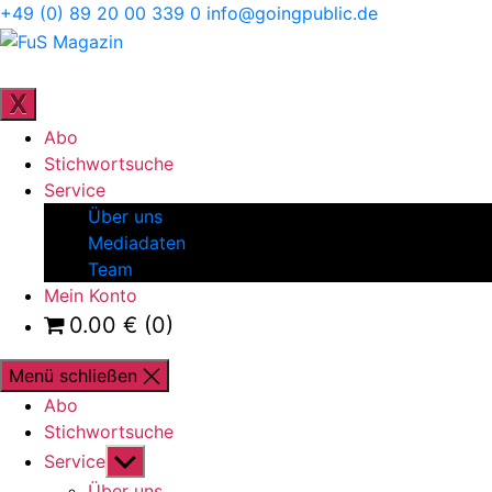
Direkt
+49 (0) 89 20 00 339 0
info@goingpublic.de
zum
FuS
Inhalt
Magazin
ZEITSCHRIFT FÜR FAMILIENUNTERNEHMEN UND
STRATEGIE
wechseln
X
Abo
Stichwortsuche
Service
Über uns
Mediadaten
Team
Mein Konto
0.00
€
(0)
Menü schließen
Abo
Stichwortsuche
Untermenü
Service
anzeigen
Über uns