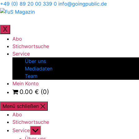
Direkt
+49 (0) 89 20 00 339 0
info@goingpublic.de
zum
FuS
Inhalt
Magazin
ZEITSCHRIFT FÜR FAMILIENUNTERNEHMEN UND
STRATEGIE
wechseln
X
Abo
Stichwortsuche
Service
Über uns
Mediadaten
Team
Mein Konto
0.00
€
(0)
Menü schließen
Abo
Stichwortsuche
Untermenü
Service
anzeigen
Über uns