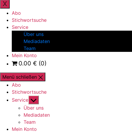
wechseln
X
Abo
Stichwortsuche
Service
Über uns
Mediadaten
Team
Mein Konto
0.00
€
(0)
Menü schließen
Abo
Stichwortsuche
Untermenü
Service
anzeigen
Über uns
Mediadaten
Team
Mein Konto