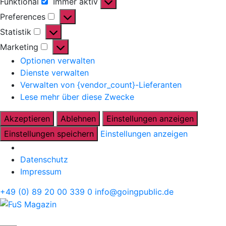
Funktional
Immer aktiv
Funktional
Preferences
Preferences
Statistik
Statistik
Marketing
Marketing
Optionen verwalten
Dienste verwalten
Verwalten von {vendor_count}-Lieferanten
Lese mehr über diese Zwecke
Akzeptieren
Ablehnen
Einstellungen anzeigen
Einstellungen speichern
Einstellungen anzeigen
Datenschutz
Impressum
Direkt
+49 (0) 89 20 00 339 0
info@goingpublic.de
zum
FuS
Inhalt
Magazin
ZEITSCHRIFT FÜR FAMILIENUNTERNEHMEN UND
STRATEGIE