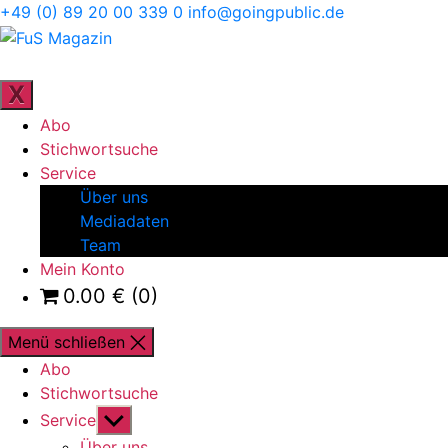
Direkt
+49 (0) 89 20 00 339 0
info@goingpublic.de
zum
FuS
Inhalt
Magazin
ZEITSCHRIFT FÜR FAMILIENUNTERNEHMEN UND
STRATEGIE
wechseln
X
Abo
Stichwortsuche
Service
Über uns
Mediadaten
Team
Mein Konto
0.00
€
(0)
Menü schließen
Abo
Stichwortsuche
Untermenü
Service
anzeigen
Über uns