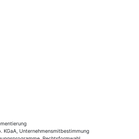
ementierung
 Co. KGaA, Unternehmensmitbestimmung
iligungsprogramme, Rechtsformwahl