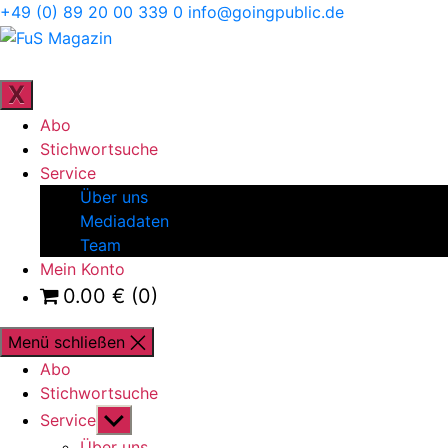
Direkt
+49 (0) 89 20 00 339 0
info@goingpublic.de
zum
FuS
Inhalt
Magazin
ZEITSCHRIFT FÜR FAMILIENUNTERNEHMEN UND
STRATEGIE
wechseln
X
Abo
Stichwortsuche
Service
Über uns
Mediadaten
Team
Mein Konto
0.00
€
(0)
Menü schließen
Abo
Stichwortsuche
Untermenü
Service
anzeigen
Über uns