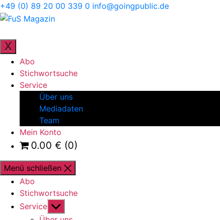
Direkt
+49 (0) 89 20 00 339 0
info@goingpublic.de
zum
FuS
Inhalt
Magazin
ZEITSCHRIFT FÜR FAMILIENUNTERNEHMEN UND
STRATEGIE
wechseln
X
Abo
Stichwortsuche
Service
Über uns
Mediadaten
Team
Mein Konto
0.00
€
(0)
Menü schließen
Abo
Stichwortsuche
Untermenü
Service
anzeigen
Über uns