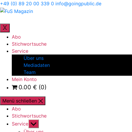
Direkt
+49 (0) 89 20 00 339 0
info@goingpublic.de
zum
FuS
Inhalt
Magazin
ZEITSCHRIFT FÜR FAMILIENUNTERNEHMEN UND
STRATEGIE
wechseln
X
Abo
Stichwortsuche
Service
Über uns
Mediadaten
Team
Mein Konto
0.00
€
(0)
Menü schließen
Abo
Stichwortsuche
Untermenü
Service
anzeigen
Über uns