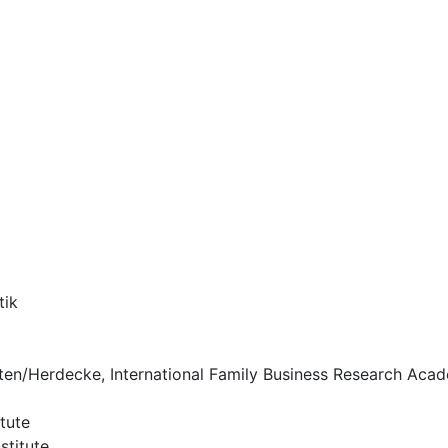
tik
itten/Herdecke, International Family Business Research Aca
tute
stitute